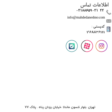
اطلاعات تماس
02188659021-22
info@mahdedaneshno.com
​کدپستی :
1968836111
تهران .بلوار نلسون ماندلا .خیابان یزدان پناه . پلاک 77