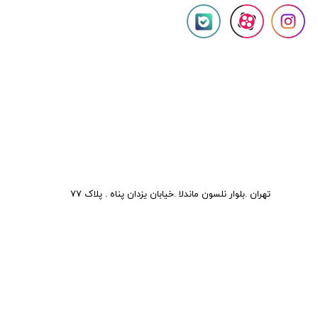
تهران .بلوار نلسون ماندلا .خیابان یزدان پناه . پلاک 77