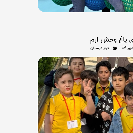
ی باغ وحش ارم
اخبار دبستان