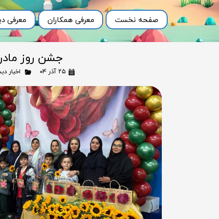
صفحه نخست
معرفی همکاران
معرفی دب
جشن روز مادر
۲۵ آذر ۰۴
اخبار دب