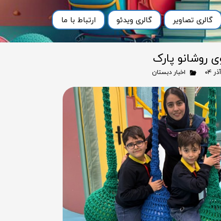
گالری تصاویر
گالری ویدئو
ارتباط با ما
ی روشانو پارک
اخبار دبستان