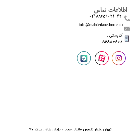
اطلاعات تماس
02188659021-22
info@mahdedaneshno.com
​کدپستی :
1968836111
تهران .بلوار نلسون ماندلا .خیابان یزدان پناه . پلاک 77